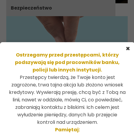
Bezpieczeństwo
×
Ostrzegamy przed przestępcami, którzy
podszywają się pod pracowników banku,
policji lub innych instytucji.
Przestępcy twierdzą, że Twoje konto jest
zagrożone, trwa tajna akcja lub złożono wniosek
kredytowy. Wywierają presję, chcą być z Tobą na
linii, nawet w oddziale, mówią Ci, co powiedzieć,
zabraniają kontaktu z bliskimi. Ich celem jest
wyłudzenie pieniędzy, danych lub przejęcie
Oszczędności
kontroli nad urządzeniem.
Pamiętaj: