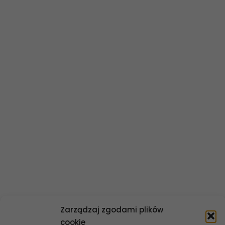
O banku
Władze banku
Statut banku
Historia banku
Polityka informacyjna
Dane finansowe
Ład korporacyjny
Kontakt
Zarządzaj zgodami plików
cookie