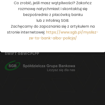
Co zrobić, jeśli masz wątpliwości? Zakończ
InoBank
rozmowę natychmiast i skontaktuj się
bezpośrednio z placówką banku
Bank Spółdzielczy
lub z Infolinią SGB.
w Inowrocławiu
Zachęcamy do zapoznania się z artykułem na
ul. Solankowa 11
stronie internetowej:
https://www.sgb.pl/myslisz-
88-100 Inowrocław
ze-to-bank-albo-policja/
tel.:
52 356 09 10
SWIFT GBWCPLPP