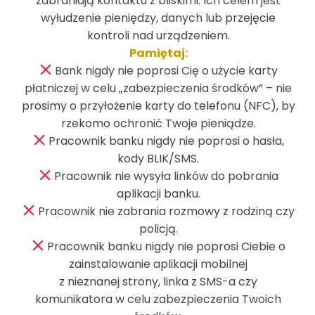
zabraniają kontaktu z bliskimi. Ich celem jest
wyłudzenie pieniędzy, danych lub przejęcie
Deklaracja dostępności
kontroli nad urządzeniem.
Restrukturyzacja
Pamiętaj:
Agenda 2030
Bank nigdy nie poprosi Cię o użycie karty
Wykaz usług reprezentatywnych powiązanych z
płatniczej w celu „zabezpieczenia środków” – nie
rachunkiem płatniczym
prosimy o przyłożenie karty do telefonu (NFC), by
Archiwum
rzekomo ochronić Twoje pieniądze.
Stopy procentowe
Pracownik banku nigdy nie poprosi o hasła,
Kursy walut
kody BLIK/SMS.
Reklamacje
Pracownik nie wysyła linków do pobrania
Moje Dokumenty – Dokumenty publiczne
aplikacji banku.
Moje Dokumenty – Dokumenty prywatne
Pracownik nie zabrania rozmowy z rodziną czy
Polityka prywatności
policją.
RODO – ochrona danych osobowych
Pracownik banku nigdy nie poprosi Ciebie o
Tabele opłat i prowizji
zainstalowanie aplikacji mobilnej
Godziny realizacji zleceń
z nieznanej strony, linka z SMS-a czy
Placówki i bankomaty
komunikatora w celu zabezpieczenia Twoich
Wskaźniki referencyjne