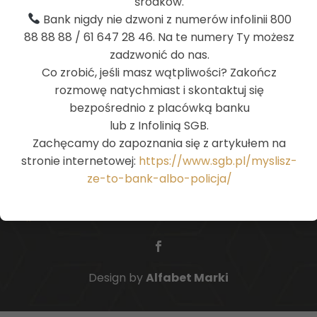
środków.
PSD2
Bank nigdy nie dzwoni z numerów infolinii 800
Płatności w Europie
88 88 88 / 61 647 28 46. Na te numery Ty możesz
Standard Komunikatów Płatniczych
zadzwonić do nas.
Standard Ochrony Małoletnich
Co zrobić, jeśli masz wątpliwości? Zakończ
rozmowę natychmiast i skontaktuj się
bezpośrednio z placówką banku
lub z Infolinią SGB.
Zachęcamy do zapoznania się z artykułem na
stronie internetowej:
https://www.sgb.pl/myslisz-
ze-to-bank-albo-policja/
InoBank
| Bank Spółdzielczy w
Inowrocławiu
Design by
Alfabet Marki