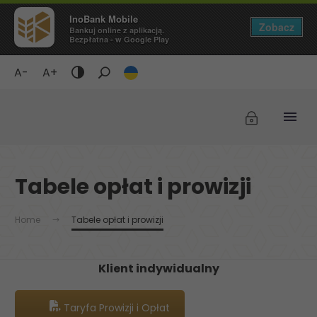
InoBank Mobile
Zobacz
Bankuj online z aplikacją.
Bezpłatna - w Google Play
A-
A+
Tryb ciemny / Wyświetlaj czarne tło i żółty t
Tabele opłat i prowizji
Home
Tabele opłat i prowizji
Klient indywidualny
Taryfa Prowizji i Opłat