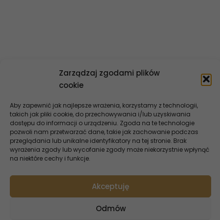
Dane finansowe
Ład korporacyjny
Kontakt
Zarządzaj zgodami plików
cookie
Aby zapewnić jak najlepsze wrażenia, korzystamy z technologii,
takich jak pliki cookie, do przechowywania i/lub uzyskiwania
dostępu do informacji o urządzeniu. Zgoda na te technologie
pozwoli nam przetwarzać dane, takie jak zachowanie podczas
przeglądania lub unikalne identyfikatory na tej stronie. Brak
wyrażenia zgody lub wycofanie zgody może niekorzystnie wpłynąć
na niektóre cechy i funkcje.
Akceptuję
Oferta InoBanku
Odmów