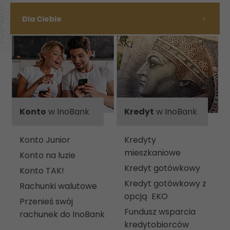
Dla Ciebie
Konto
w InoBank
Kredyt
w InoBank
Konto Junior
Kredyty
mieszkaniowe
Konto na luzie
Kredyt gotówkowy
Konto TAK!
Kredyt gotówkowy z
Rachunki walutowe
opcją EKO
Przenieś swój
Fundusz wsparcia
rachunek do InoBank
kredytobiorców