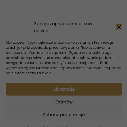
Kontakt
Zarządzaj zgodami plików
cookie
Aby zapewnić jak najlepsze wrażenia, korzystamy z technologii,
takich jak pliki cookie, do przechowywania i/lub uzyskiwania
dostępu do informacji o urządzeniu. Zgoda na te technologie
pozwoli nam przetwarzać dane, takie jak zachowanie podczas
przeglądania lub unikalne identyfikatory na tej stronie. Brak
wyrażenia zgody lub wycofanie zgody może niekorzystnie wpłynąć
na niektóre cechy i funkcje.
Akceptuję
Oferta InoBanku
Odmów
Dla Ciebie
Zobacz preferencje
Dla firm
Dla rolników