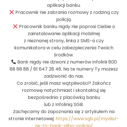
Bezpieczna
aplikacji banku.
Pracownik nie zabrania rozmowy z rodziną czy
policją.
bankowość mobilna
Pracownik banku nigdy nie poprosi Ciebie o
zainstalowanie aplikacji mobilnej
z nieznanej strony, linka z SMS-a czy
komunikatora w celu zabezpieczenia Twoich
środków.
Bank nigdy nie dzwoni z numerów infolinii 800
88 88 88 / 61 647 28 46. Na te numery Ty możesz
zadzwonić do nas.
W InoBank słuchamy naszych Klientów,
Co zrobić, jeśli masz wątpliwości? Zakończ
dlatego wychodząc naprzeciw Państwa
rozmowę natychmiast i skontaktuj się
oczekiwaniom pozwalamy na korzystanie z
bezpośrednio z placówką banku
dwóch różnych aplikacji mobilnych.
lub z Infolinią SGB.
Zachęcamy do zapoznania się z artykułem na
Zobacz aplikację
stronie internetowej:
https://www.sgb.pl/myslisz-
ze-to-bank-albo-policja/