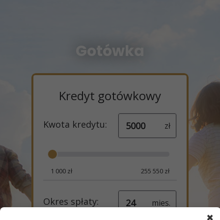
Gotówka
×