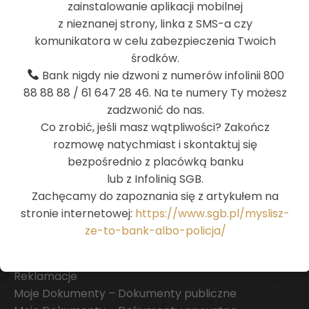
zainstalowanie aplikacji mobilnej
z nieznanej strony, linka z SMS-a czy
komunikatora w celu zabezpieczenia Twoich
środków.
Bank nigdy nie dzwoni z numerów infolinii 800
88 88 88 / 61 647 28 46. Na te numery Ty możesz
Na skróty
zadzwonić do nas.
Co zrobić, jeśli masz wątpliwości? Zakończ
Deklaracja dostępności
rozmowę natychmiast i skontaktuj się
Restrukturyzacja
bezpośrednio z placówką banku
Agenda 2030
lub z Infolinią SGB.
Wykaz usług reprezentatywnych powiązanych z
Zachęcamy do zapoznania się z artykułem na
rachunkiem płatniczym
stronie internetowej:
https://www.sgb.pl/myslisz-
Archiwum
ze-to-bank-albo-policja/
Stopy procentowe
Kursy walut
Reklamacje
Moje Dokumenty – Dokumenty publiczne