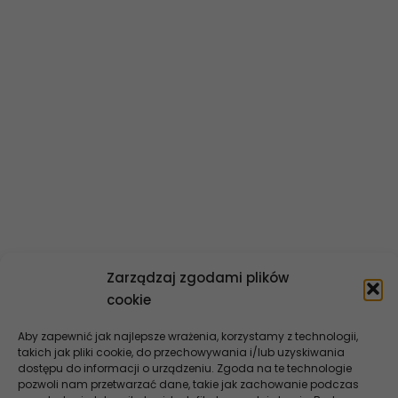
O banku
Władze banku
Statut banku
Historia banku
Polityka informacyjna
Dane finansowe
Ład korporacyjny
Kontakt
Zarządzaj zgodami plików
cookie
Aby zapewnić jak najlepsze wrażenia, korzystamy z technologii,
takich jak pliki cookie, do przechowywania i/lub uzyskiwania
dostępu do informacji o urządzeniu. Zgoda na te technologie
pozwoli nam przetwarzać dane, takie jak zachowanie podczas