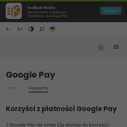
InoBank Mobile
Zobacz
Bankuj online z aplikacją.
Bezpłatna - w Google Play
A-
A+
Tryb
ciemny
/
Wyświetlaj
czarne
tło
Google Pay
i
żółty
tekst
Home
Google Pay
Korzyści z płatności Google Pay
Z Google Pay nie omija Cię dostęp do korzyści i