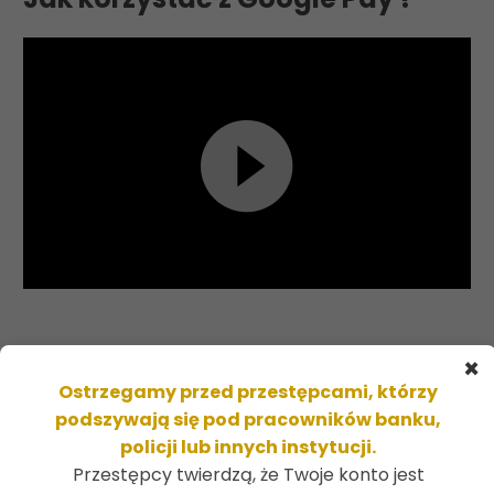
Odtwarzacz
video
×
Ostrzegamy przed przestępcami, którzy
InoBank
podszywają się pod pracowników banku,
policji lub innych instytucji.
Bank Spółdzielczy
Przestępcy twierdzą, że Twoje konto jest
w Inowrocławiu