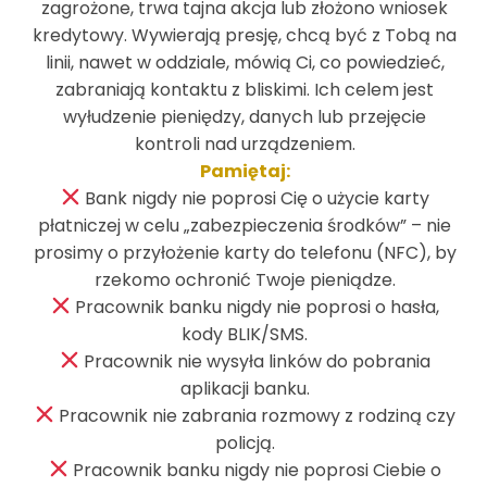
zagrożone, trwa tajna akcja lub złożono wniosek
kredytowy. Wywierają presję, chcą być z Tobą na
ul. Solankowa 11
linii, nawet w oddziale, mówią Ci, co powiedzieć,
88-100 Inowrocław
zabraniają kontaktu z bliskimi. Ich celem jest
tel.:
52 356 09 10
wyłudzenie pieniędzy, danych lub przejęcie
SWIFT GBWCPLPP
kontroli nad urządzeniem.
Pamiętaj:
Bank nigdy nie poprosi Cię o użycie karty
płatniczej w celu „zabezpieczenia środków” – nie
prosimy o przyłożenie karty do telefonu (NFC), by
rzekomo ochronić Twoje pieniądze.
Pracownik banku nigdy nie poprosi o hasła,
kody BLIK/SMS.
Pracownik nie wysyła linków do pobrania
aplikacji banku.
Pracownik nie zabrania rozmowy z rodziną czy
policją.
Pracownik banku nigdy nie poprosi Ciebie o