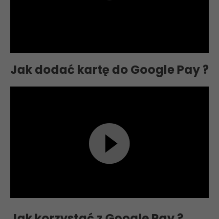
Odtwarzacz
Jak dodać kartę do Google Pay ?
video
Odtwarzacz
Jak korzystać z Google Pay ?
video