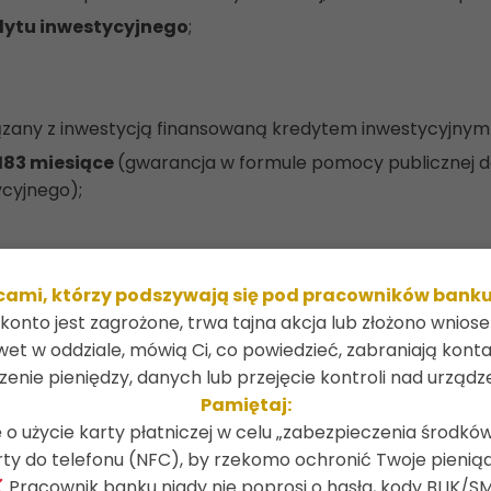
dytu inwestycyjnego
;
iązany z inwestycją finansowaną kredytem inwestycyjn
183 miesiące
(gwarancja w formule pomocy publicznej d
cyjnego);
amentu Europejskiego i Rady (UE) 2021/2115 z dnia 2 grud
mi, którzy podszywają się pod pracowników banku, po
konto jest zagrożone, trwa tajna akcja lub złożono wnios
niem 2023/2831 z dnia 13 grudnia 2023 r.
wet w oddziale, mówią Ci, co powiedzieć, zabraniają kontak
zenie pieniędzy, danych lub przejęcie kontroli nad urządz
Pamiętaj:
 o użycie karty płatniczej w celu „zabezpieczenia środków
ytu;
rty do telefonu (NFC), by rzekomo ochronić Twoje pieniąd
Pracownik banku nigdy nie poprosi o hasła, kody BLIK/SM