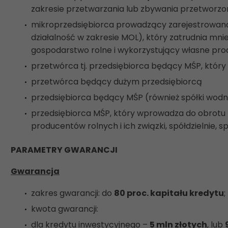
zakresie przetwarzania lub zbywania przetworz
mikroprzedsiębiorca prowadzący zarejestrowaną 
działalność w zakresie MOL), który zatrudnia mni
gospodarstwo rolne i wykorzystujący własne prod
przetwórca tj. przedsiębiorca będący MŚP, który
przetwórca będący dużym przedsiębiorcą
przedsiębiorca będący MŚP (również spółki wodne
przedsiębiorca MŚP, który wprowadza do obrotu 
producentów rolnych i ich związki, spółdzielnie, 
PARAMETRY GWARANCJI
Gwarancja
zakres gwarancji: do
80 proc. kapitału kredytu
;
kwota gwarancji:
dla kredytu inwestycyjnego –
5 mln złotych
, lub