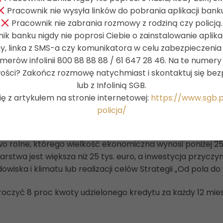
2-sto miesięczny okres kredytu i nie może przekroczyć w
Pracownik nie wysyła linków do pobrania aplikacji bank
raty odsetkowej wyliczonej zgodnie
Pracownik nie zabrania rozmowy z rodziną czy policją.
u*;
k banku nigdy nie poprosi Ciebie o zainstalowanie aplikac
 (od daty uruchomienia kredytu) albo 48 miesięcy 
ny, linka z SMS-a czy komunikatora w celu zabezpieczeni
merów infolinii 800 88 88 88 / 61 647 28 46. Na te numer
onego rolnikom oraz przetwórcom produktów rolnych)
al
iwości? Zakończ rozmowę natychmiast i skontaktuj się b
lub z Infolinią SGB.
łniający kryteria dużego przedsiębiorcy.
 z artykułem na stronie internetowej:
https://www.sgb.
policja/
nwestycji tj.:
ie może przekroczyć 4 proc. kwoty udzielonego kredytu za
rolne, którego wielkość ekonomiczna wynosi poniżej 25 
twa jest większa niż 25 tys. euro, a inwestycja przyczyni
wiska i klimatu lub realizacji celów Strategii „Od pola do 
kroczyć 8 proc kwoty udzielonego kredytu za każdy 12 mie