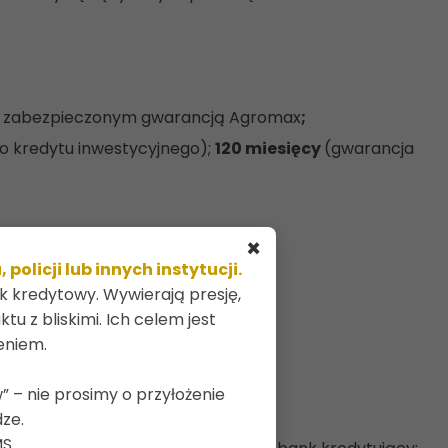
ym zabezpieczonym gwarancją Agromax
;
o kredytu inwestycyjnego);
120 miesięcy
(gwarancja
×
nia 2021 r.,
licji lub innych instytucji.
ek kredytowy. Wywierają presję,
tu z bliskimi. Ich celem jest
eniem.
” – nie prosimy o przyłożenie
ze.
S.