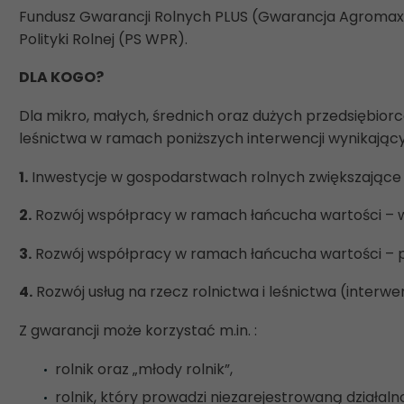
Fundusz Gwarancji Rolnych PLUS (Gwarancja Agromax) 
Polityki Rolnej (PS WPR).
DLA KOGO?
Dla mikro, małych, średnich oraz dużych przedsiębior
leśnictwa w ramach poniższych interwencji wynikających
1.
Inwestycje w gospodarstwach rolnych zwiększające ko
2.
Rozwój współpracy w ramach łańcucha wartości – w g
3.
Rozwój współpracy w ramach łańcucha wartości – po
4.
Rozwój usług na rzecz rolnictwa i leśnictwa (interwenc
Z gwarancji może korzystać m.in. :
rolnik oraz „młody rolnik”,
rolnik, który prowadzi niezarejestrowaną działal