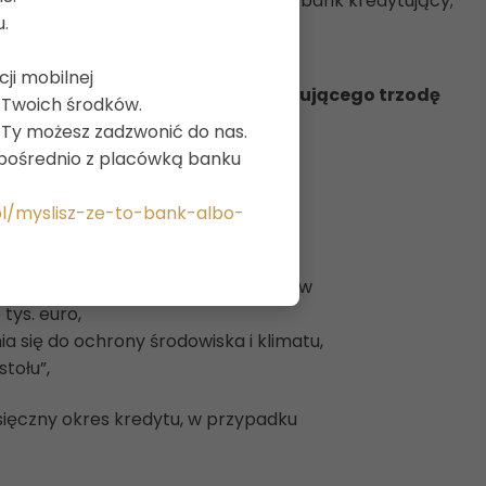
ysokości odsetek naliczonych przez bank kredytujący;
u.
ji mobilnej
dla gospodarstwa rolnego produkującego trzodę
a Twoich środków.
y Ty możesz zadzwonić do nas.
bo pomoc de minimis;
ezpośrednio z placówką banku
pl/myslisz-ze-to-bank-albo-
 każdy 12 miesięczny okres kredytu w
tys. euro,
a się do ochrony środowiska i klimatu,
stołu”,
sięczny okres kredytu, w przypadku