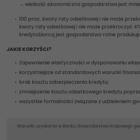
→
wielkość ekonomiczna gospodarstwa jest mniejsz
100 proc. kwoty raty odsetkowej i nie może przek
kwoty raty odsetkowej i nie może przekroczyć 4%
kredytobiorcą jest gospodarstwo rolne produkuj
JAKIE KORZYŚCI?
Zapewnienie elastyczności w dysponowaniu własn
korzystniejsze od standardowych warunki finanso
brak kosztu zabezpieczenia kredytu;
zmniejszenie kosztu odsetkowego kredytu poprze
wszystkie formalności związane z udzieleniem gwa
Warunki uzyskania w Banku Gospodarstwa Krajowego gwara