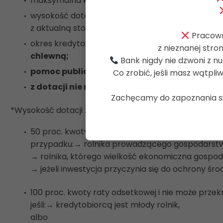
maksymalna kwota dotacji
4% lub 8%
za każdy 1
wysokość dotacji to
50 proc. lub 100 proc.
kwoty 
z aktualną stopą oprocentowania danego kredyt
Pracowni
okres kredytowania objęty dopłatą:
24 miesiące
z nieznanej stro
chlewną;
Bank nigdy nie dzwoni z nu
pomoc publiczna
(w przypadku kredytu udziel
Co zrobić, jeśli masz wątpl
z dotacji nie mogą skorzystać przetwórcy spe
Zachęcamy do zapoznania się
*Wysokość dotacji zależna od typu Kredytobiorcy i celu i
50 proc. kwoty raty odsetkowej i jednocześnie n
przypadku:
→
rolnika prowadzącego gospodarstwo 
→
rolnika, którego wielkość ekonomiczna gospodars
→
jeżeli inwestycja przyczynia się do ochrony środo
100 proc. kwoty raty odsetkowej i nie może prze
jeśli:
→
kredytobiorcą jest młody rolnik,
albo