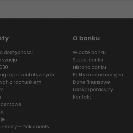
óty
O banku
a dostępności
Władze banku
ryzacja
Statut banku
030
Historia banku
ług reprezentatywnych
Polityka informacyjna
ych z rachunkiem
Dane finansowe
ym
Ład korporacyjny
m
Kontakt
ocentowe
ut
je
umenty – Dokumenty