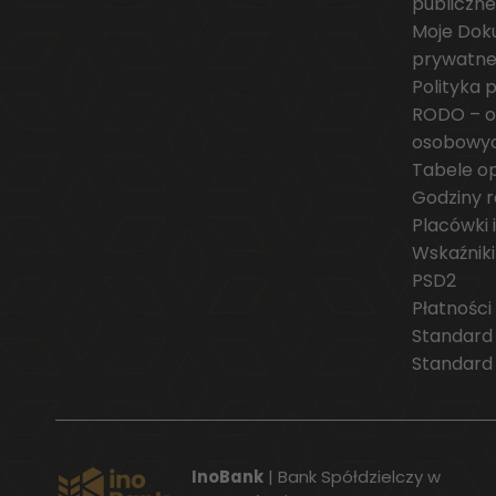
publiczne
Moje Dok
prywatn
Polityka 
RODO – o
osobowy
Tabele opł
Godziny re
Placówki
Wskaźniki
PSD2
Płatności
Standard
Standard
InoBank
| Bank Spółdzielczy w