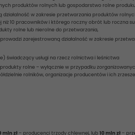
onych produktów rolnych lub gospodarstwo rolne produku
działalność w zakresie przetwarzania produktów rolnyc
ej niż 10 pracowników i którego roczny obrót lub roczna 
ukty rolne lub nierolne do przetwarzania,
 prowadzi zarejestrowaną działalność w zakresie przetwa
) świadczący usługi na rzecz rolnictwa i leśnictwa
produkty rolne – wyłącznie w przypadku zorganizowanych
spółdzielnie rolników, organizacje producentów i ich zrzes
9 mln zł
– producenci trzody chlewnej, lub
10 mln zł
– prz