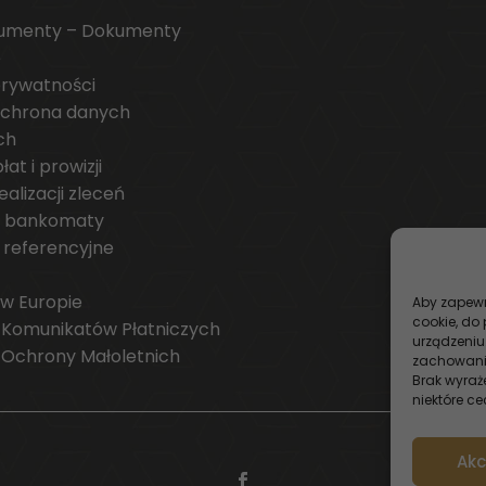
umenty – Dokumenty
e
prywatności
chrona danych
ch
at i prowizji
alizacji zleceń
 i bankomaty
 referencyjne
 w Europie
Aby zapewni
cookie, do
 Komunikatów Płatniczych
urządzeniu
 Ochrony Małoletnich
zachowanie
Brak wyraż
niektóre ce
Akc