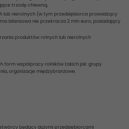
jące trzodę chlewną,
h lub nierolnych (w tym przedsiębiorca prowadzący
suma bilansowa nie przekracza 2 mln euro, posiadający
rzania produktów rolnych lub nierolnych
 form współpracy rolników takich jak: grupy
zenia, organizacje międzybranżowe.
etwórcy będący dużymi przedsiębiorcami