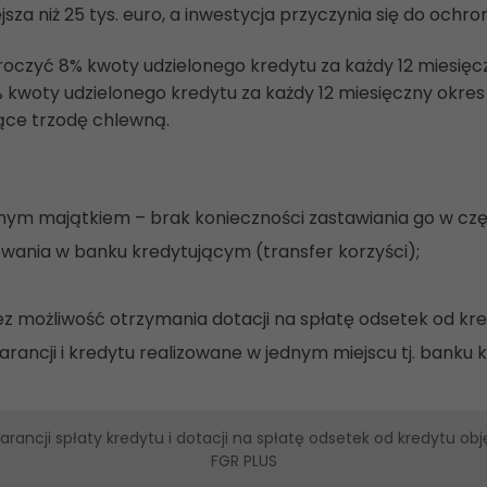
a niż 25 tys. euro, a inwestycja przyczynia się do ochron
roczyć 8% kwoty udzielonego kredytu za każdy 12 miesięcz
 kwoty udzielonego kredytu za każdy 12 miesięczny okres
ące trzodę chlewną.
ym majątkiem – brak konieczności zastawiania go w częś
wania w banku kredytującym (transfer korzyści);
z możliwość otrzymania dotacji na spłatę odsetek od kre
rancji i kredytu realizowane w jednym miejscu tj. banku 
ncji spłaty kredytu i dotacji na spłatę odsetek od kredytu obj
FGR PLUS