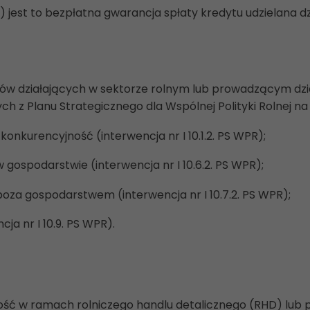
jest to bezpłatna gwarancja spłaty kredytu udzielana d
ców działających w sektorze rolnym lub prowadzącym dział
 z Planu Strategicznego dla Wspólnej Polityki Rolnej na l
nkurencyjność (interwencja nr I 10.1.2. PS WPR);
ospodarstwie (interwencja nr I 10.6.2. PS WPR);
za gospodarstwem (interwencja nr I 10.7.2. PS WPR);
ja nr I 10.9. PS WPR).
ność w ramach rolniczego handlu detalicznego (RHD) lub pr