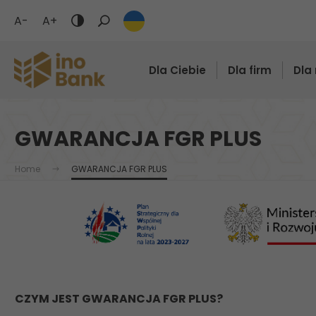
A-
A+
Tryb
ciemny
/
Dla Ciebie
Dla firm
Dla 
Wyświetlaj
czarne
tło
i
GWARANCJA FGR PLUS
żółty
tekst
Home
GWARANCJA FGR PLUS
CZYM JEST GWARANCJA FGR PLUS?