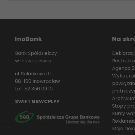
InoBank
Na skr
Bank Spółdzielczy
Deklaracj
w Inowrocławiu
Restruktu
Agenda 2
ul. Solankowa 11
Wykaz us
88-100 Inowrocław
powiązan
tel.:
52 356 09 10
płatnicz
Archiwu
SWIFT GBWCPLPP
Stopy pr
Kursy wal
Reklamac
Moje Dok