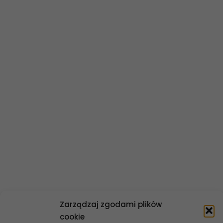
O banku
Władze banku
Statut banku
Historia banku
Polityka informacyjna
Dane finansowe
Ład korporacyjny
Kontakt
Zarządzaj zgodami plików
cookie