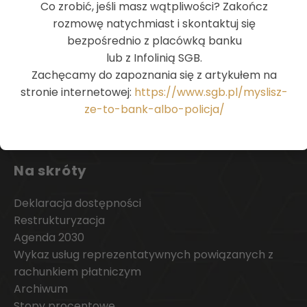
Co zrobić, jeśli masz wątpliwości? Zakończ
rozmowę natychmiast i skontaktuj się
bezpośrednio z placówką banku
lub z Infolinią SGB.
Zachęcamy do zapoznania się z artykułem na
stronie internetowej:
https://www.sgb.pl/myslisz-
ze-to-bank-albo-policja/
Na skróty
Deklaracja dostępności
Restrukturyzacja
Agenda 2030
Wykaz usług reprezentatywnych powiązanych z
rachunkiem płatniczym
Archiwum
Stopy procentowe