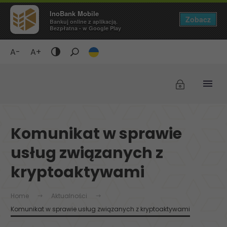
InoBank Mobile
Zobacz
Bankuj online z aplikacją.
Bezpłatna - w Google Play
A-
A+
Tryb
ciemny
/
Wyświetlaj
czarne
tło
Komunikat w sprawie
i
żółty
usług związanych z
tekst
kryptoaktywami
Home
Aktualności
Komunikat w sprawie usług związanych z kryptoaktywami