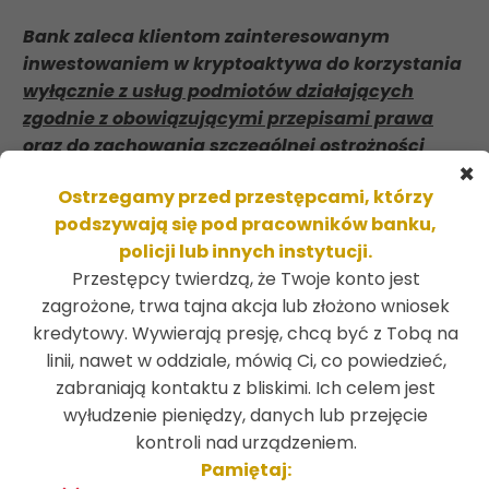
Bank zaleca klientom zainteresowanym
inwestowaniem w kryptoaktywa do korzystania
wyłącznie z usług podmiotów działających
zgodnie z obowiązującymi przepisami prawa
oraz do zachowania szczególnej ostrożności
×
przy wyborze dostawcy usług
.
Ostrzegamy przed przestępcami, którzy
Dodatkowo
środki gromadzone w walutach
podszywają się pod pracowników banku,
wirtualnych, w tym kryptoaktywa
, na
policji lub innych instytucji.
rachunkach podmiotów świadczących usługi w tym
Przestępcy twierdzą, że Twoje konto jest
zakresie
nie są objęte gwarancjami państwa
.
zagrożone, trwa tajna akcja lub złożono wniosek
kredytowy. Wywierają presję, chcą być z Tobą na
linii, nawet w oddziale, mówią Ci, co powiedzieć,
zabraniają kontaktu z bliskimi. Ich celem jest
wyłudzenie pieniędzy, danych lub przejęcie
kontroli nad urządzeniem.
Pamiętaj: