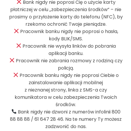
Bank nigdy nie poprosi Cię o użycie karty
InoBank
płatniczej w celu „zabezpieczenia środków” – nie
prosimy o przyłożenie karty do telefonu (NFC), by
Bank Spółdzielczy
rzekomo ochronić Twoje pieniądze.
w Inowrocławiu
Pracownik banku nigdy nie poprosi o hasła,
ul. Solankowa 11
kody BLIK/SMS.
88-100 Inowrocław
Pracownik nie wysyła linków do pobrania
tel.:
52 356 09 10
aplikacji banku.
Pracownik nie zabrania rozmowy z rodziną czy
SWIFT GBWCPLPP
policją.
Pracownik banku nigdy nie poprosi Ciebie o
zainstalowanie aplikacji mobilnej
z nieznanej strony, linka z SMS-a czy
komunikatora w celu zabezpieczenia Twoich
środków.
Bank nigdy nie dzwoni z numerów infolinii 800
88 88 88 / 61 647 28 46. Na te numery Ty możesz
zadzwonić do nas.