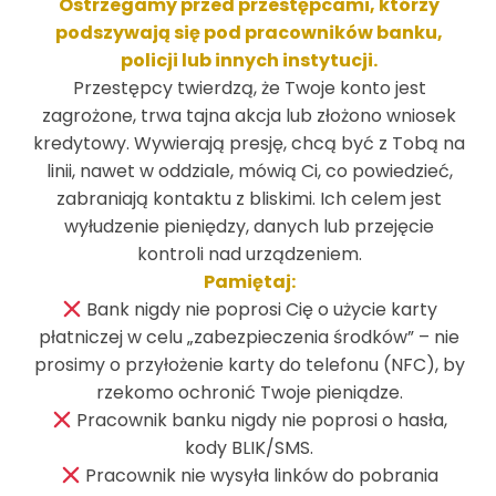
Ostrzegamy przed przestępcami, którzy
podszywają się pod pracowników banku,
policji lub innych instytucji.
Przestępcy twierdzą, że Twoje konto jest
zagrożone, trwa tajna akcja lub złożono wniosek
kredytowy. Wywierają presję, chcą być z Tobą na
linii, nawet w oddziale, mówią Ci, co powiedzieć,
zabraniają kontaktu z bliskimi. Ich celem jest
wyłudzenie pieniędzy, danych lub przejęcie
kontroli nad urządzeniem.
Pamiętaj:
Bank nigdy nie poprosi Cię o użycie karty
płatniczej w celu „zabezpieczenia środków” – nie
prosimy o przyłożenie karty do telefonu (NFC), by
Beata Nowakowska
rzekomo ochronić Twoje pieniądze.
Doradca klienta
Pracownik banku nigdy nie poprosi o hasła,
kody BLIK/SMS.
52 356 09 23 / 516 276 196
Pracownik nie wysyła linków do pobrania