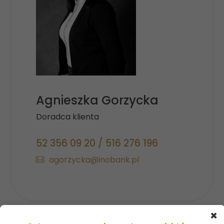
Agnieszka Gorzycka
Doradca klienta
52 356 09 20 / 516 276 196
agorzycka@inobank.pl
×