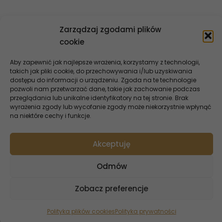
Zarządzaj zgodami plików
cookie
Aby zapewnić jak najlepsze wrażenia, korzystamy z technologii,
takich jak pliki cookie, do przechowywania i/lub uzyskiwania
dostępu do informacji o urządzeniu. Zgoda na te technologie
pozwoli nam przetwarzać dane, takie jak zachowanie podczas
przeglądania lub unikalne identyfikatory na tej stronie. Brak
wyrażenia zgody lub wycofanie zgody może niekorzystnie wpłynąć
na niektóre cechy i funkcje.
Akceptuję
Oferta InoBanku
Odmów
Dla Ciebie
Dla firm
Zobacz preferencje
Dla rolników
Polityka plików cookies
Polityka prywatności