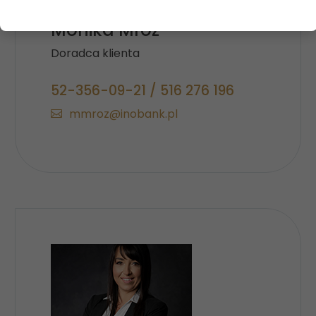
Monika Mróz
Doradca klienta
52-356-09-21 / 516 276 196
mmroz@inobank.pl