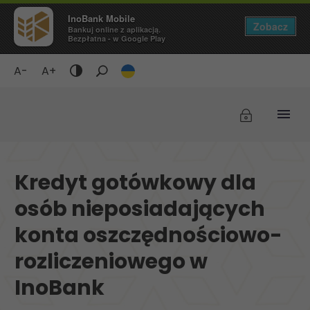
InoBank Mobile
Zobacz
Bankuj online z aplikacją.
Bezpłatna - w Google Play
A-
A+
Tryb
ciemny
/
Wyświetlaj
czarne
tło
Kredyt gotówkowy dla
i
żółty
osób nieposiadających
tekst
konta oszczędnościowo-
rozliczeniowego w
InoBank