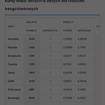
Kursy walut obcych w złotych dla rozliczeń
bezgotówkowych
WALUTA
DEWIZY
KRAJ
KURS 
SYMBOL
JEDNOSTKA
KUPNO
SPRZEDAŻ
Australia
AUD
1
2,5453
2,6934
Kanada
CAD
1
2,5699
2,7192
Szwajcaria
CHF
1
4,5577
4,6531
Czechy
CZK
1
0,1724
0,1833
Dania
DKK
1
0,5578
0,5902
UGW
EUR
1
4,1953
4,4543
W.Brytania
GBP
1
4,9054
5,1485
Norwegia
NOK
1
0,3799
0,4021