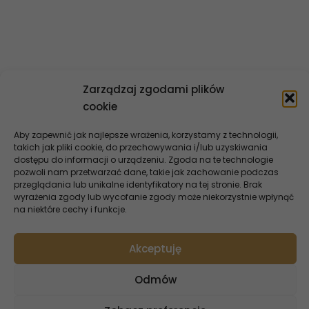
Dane finansowe
Ład korporacyjny
Kontakt
Zarządzaj zgodami plików
cookie
Aby zapewnić jak najlepsze wrażenia, korzystamy z technologii,
takich jak pliki cookie, do przechowywania i/lub uzyskiwania
dostępu do informacji o urządzeniu. Zgoda na te technologie
pozwoli nam przetwarzać dane, takie jak zachowanie podczas
przeglądania lub unikalne identyfikatory na tej stronie. Brak
wyrażenia zgody lub wycofanie zgody może niekorzystnie wpłynąć
na niektóre cechy i funkcje.
Akceptuję
Oferta InoBanku
Odmów
Dla Ciebie