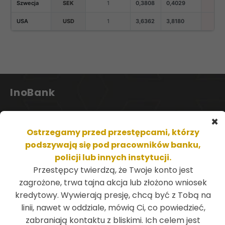
Szwecja
SEK
1
0,3808
0,4029
USA
USD
1
3,6362
3,8180
InoBank
Bank Spółdzielczy
×
w Inowrocławiu
Ostrzegamy przed przestępcami, którzy
podszywają się pod pracowników banku,
ul. Solankowa 11
policji lub innych instytucji.
88-100 Inowrocław
Przestępcy twierdzą, że Twoje konto jest
tel.:
52 356 09 10
zagrożone, trwa tajna akcja lub złożono wniosek
kredytowy. Wywierają presję, chcą być z Tobą na
SWIFT GBWCPLPP
linii, nawet w oddziale, mówią Ci, co powiedzieć,
zabraniają kontaktu z bliskimi. Ich celem jest