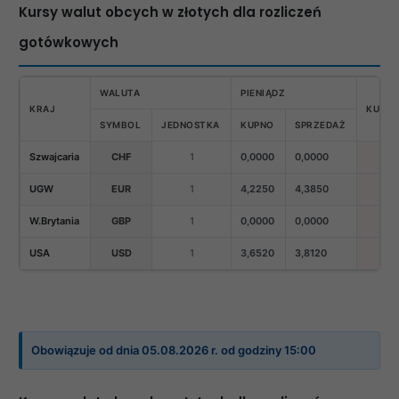
Kursy walut obcych w złotych dla rozliczeń
gotówkowych
WALUTA
PIENIĄDZ
KRAJ
KURS 
SYMBOL
JEDNOSTKA
KUPNO
SPRZEDAŻ
Szwajcaria
CHF
1
0,0000
0,0000
UGW
EUR
1
4,2250
4,3850
W.Brytania
GBP
1
0,0000
0,0000
USA
USD
1
3,6520
3,8120
Obowiązuje od dnia 05.08.2026 r. od godziny 15:00