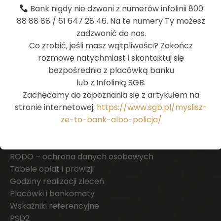
Deklaracja dostępności
Bank nigdy nie dzwoni z numerów infolinii 800
Restrukturyzacja
88 88 88 / 61 647 28 46. Na te numery Ty możesz
Agenda 2030
zadzwonić do nas.
Wykaz usług reprezentatywnych powiązanych z
Co zrobić, jeśli masz wątpliwości? Zakończ
rachunkiem płatniczym
rozmowę natychmiast i skontaktuj się
Archiwum
bezpośrednio z placówką banku
Stopy procentowe
lub z Infolinią SGB.
Kursy walut
Zachęcamy do zapoznania się z artykułem na
Reklamacje
stronie internetowej:
https://www.sgb.pl/myslisz-
Moje Dokumenty – Dokumenty publiczne
ze-to-bank-albo-policja/
Moje Dokumenty – Dokumenty prywatne
Polityka prywatności
RODO – ochrona danych osobowych
Tabele opłat i prowizji
Godziny realizacji zleceń
Placówki i bankomaty
Wskaźniki referencyjne
PSD2