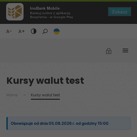
InoBank Mobile
Zobacz
Bankuj online z aplikacją.
Bezpłatna - w Google Play
A-
A+
Tryb
ciemny
/
Wyświetlaj
czarne
tło
Kursy walut test
i
żółty
tekst
Home
Kursy walut test
Obowiązuje od dnia 05.08.2026 r. od godziny 15:00