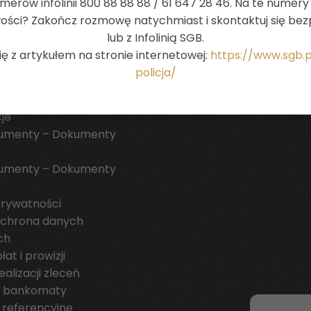
merów infolinii 800 88 88 88 / 61 647 28 46. Na te numer
ług reprezentatywnych
Polityka informacyjna
iwości? Zakończ rozmowę natychmiast i skontaktuj się b
ych z rachunkiem
Dane finansowe
lub z Infolinią SGB.
ym
Ład korporacyjny
 z artykułem na stronie internetowej:
https://www.sgb.
m
Kontakt
policja/
ocentowe
ut
je
umenty – Dokumenty
umenty – Dokumenty
e
prywatności
chrona danych
ch
at i prowizji
alizacji zleceń
 i bankomaty
 referencyjne