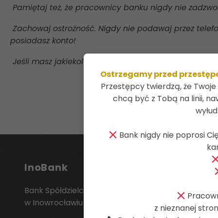
Pamiętaj też, że pracownicy banku nigdy nie zadzwon
Zachowaj ostrożność. Nigdy nie podawaj przez telef
posiadasz konto!
Jeśli masz jakiekolwiek wątpliwości, zakończ połączeni
Ostrzegamy przed przestępca
Przestępcy twierdzą, że Twoje 
chcą być z Tobą na linii, na
wyłud
Bank nigdy nie poprosi Cię
ka
InoBank
Na skr
Bank Spółdzielczy
Deklaracj
Pracowni
w Inowrocławiu
Restruktu
z nieznanej stro
Agenda 2