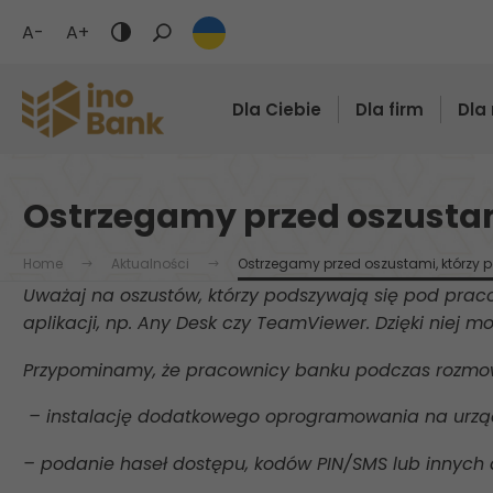
A-
A+
Tryb
ciemny
/
Dla Ciebie
Dla firm
Dla 
Wyświetlaj
czarne
tło
i
Ostrzegamy przed oszustam
żółty
tekst
Home
Aktualności
Ostrzegamy przed oszustami, którzy 
Uważaj na oszustów, którzy podszywają się pod praco
aplikacji, np. Any Desk czy TeamViewer. Dzięki niej m
Przypominamy, że pracownicy banku podczas rozmowy 
– instalację dodatkowego oprogramowania na urządz
– podanie haseł dostępu, kodów PIN/SMS lub innych 