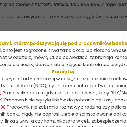
ią do Ciebie z numeru infolinii 800 888 888. Z tego nu
on nadmiarowych informacji oraz szczegółów swoich tran
e i skontaktuj się osobiście z InoBank lub Infolinią SGB.
mi, którzy podszywają się pod pracowników banku, po
konto jest zagrożone, trwa tajna akcja lub złożono wnios
wet w oddziale, mówią Ci, co powiedzieć, zabraniają kontak
zenie pieniędzy, danych lub przejęcie kontroli nad urządz
Pamiętaj:
 o użycie karty płatniczej w celu „zabezpieczenia środków
rty do telefonu (NFC), by rzekomo ochronić Twoje pieniąd
Pracownik banku nigdy nie poprosi o hasła, kody BLIK/SM
óty
O banku
Pracownik nie wysyła linków do pobrania aplikacji bank
Pracownik nie zabrania rozmowy z rodziną czy policją.
a dostępności
Władze banku
k banku nigdy nie poprosi Ciebie o zainstalowanie aplikac
ryzacja
Statut banku
ny, linka z SMS-a czy komunikatora w celu zabezpieczeni
030
Historia banku