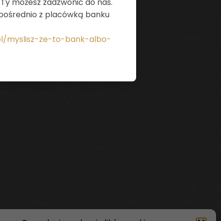
y Ty możesz zadzwonić do nas.
ezpośrednio z placówką banku
pl/myslisz-ze-to-bank-albo-