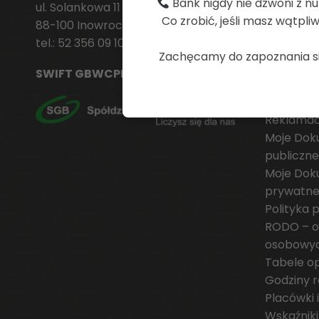
Bank nigdy nie dzwoni z nu
ul. Solankowa 11
Wykaz us
Co zrobić, jeśli masz wątpl
88-100 Inowrocław
powiązan
tel.:
52 356 09 10
płatnicz
Zachęcamy do zapoznania się
Archiwu
SWIFT GBWCPLPP
Stopy pr
Kursy wal
Reklamac
Moje Dok
publiczne
Moje Dok
prywatn
Polityka 
RODO – o
osobowy
Tabele opł
Godziny re
Placówki
Wskaźniki