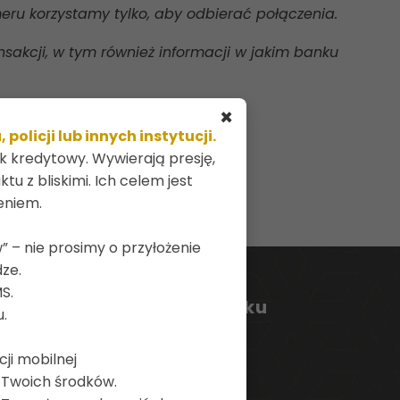
meru korzystamy tylko, aby odbierać połączenia.
sakcji, w tym również informacji w jakim banku
×
licji lub innych instytucji.
ek kredytowy. Wywierają presję,
tu z bliskimi. Ich celem jest
eniem.
” – nie prosimy o przyłożenie
ze.
S.
Oferta InoBanku
u.
Dla Ciebie
ji mobilnej
Dla firm
a Twoich środków.
Dla rolników