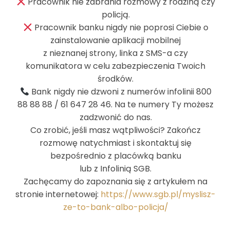
Pracownik nie zabrania rozmowy z rodziną czy
policją.
Anna Gruszka-Kaleta
Pracownik banku nigdy nie poprosi Ciebie o
zainstalowanie aplikacji mobilnej
Doradca Biznes
z nieznanej strony, linka z SMS-a czy
komunikatora w celu zabezpieczenia Twoich
572 568 967
środków.
kredyty@inobank.pl
Bank nigdy nie dzwoni z numerów infolinii 800
88 88 88 / 61 647 28 46. Na te numery Ty możesz
zadzwonić do nas.
Co zrobić, jeśli masz wątpliwości? Zakończ
rozmowę natychmiast i skontaktuj się
bezpośrednio z placówką banku
lub z Infolinią SGB.
Zachęcamy do zapoznania się z artykułem na
Uproszczona Księgowość
stronie internetowej:
https://www.sgb.pl/myslisz-
ze-to-bank-albo-policja/