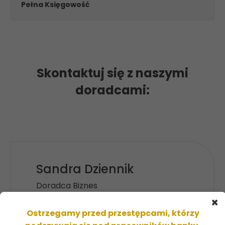
Pełna Księgowość
Skontaktuj się z naszymi
doradcami:
Sandra Dziennik
Doradca Biznes
×
523560918
Ostrzegamy przed przestępcami, którzy