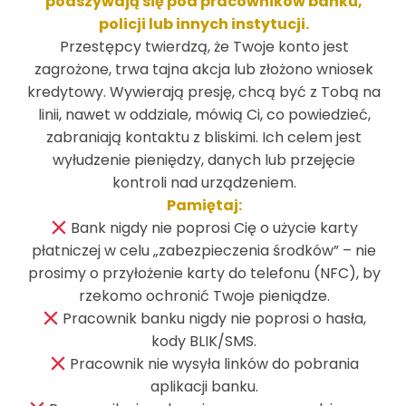
podszywają się pod pracowników banku,
sdziennik@inobank.pl
policji lub innych instytucji.
Przestępcy twierdzą, że Twoje konto jest
zagrożone, trwa tajna akcja lub złożono wniosek
kredytowy. Wywierają presję, chcą być z Tobą na
linii, nawet w oddziale, mówią Ci, co powiedzieć,
zabraniają kontaktu z bliskimi. Ich celem jest
wyłudzenie pieniędzy, danych lub przejęcie
Karolina Koc
kontroli nad urządzeniem.
Pamiętaj:
Doradca Biznes
Bank nigdy nie poprosi Cię o użycie karty
płatniczej w celu „zabezpieczenia środków” – nie
523560918
prosimy o przyłożenie karty do telefonu (NFC), by
kkoc@inobank.pl
rzekomo ochronić Twoje pieniądze.
Pracownik banku nigdy nie poprosi o hasła,
kody BLIK/SMS.
Pracownik nie wysyła linków do pobrania
aplikacji banku.