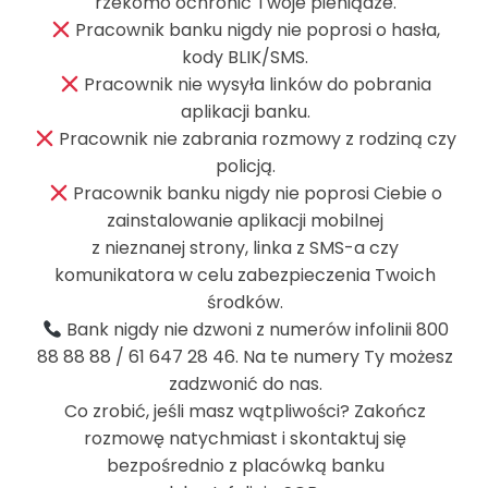
rzekomo ochronić Twoje pieniądze.
Pracownik banku nigdy nie poprosi o hasła,
https://www.knf.gov.pl/dla_rynku/CSIRT_KNF?
kody BLIK/SMS.
articleId=73548&p_id=18
Pracownik nie wysyła linków do pobrania
aplikacji banku.
Więcej informacji o zasadach bezpieczeństwa
Pracownik nie zabrania rozmowy z rodziną czy
znajdziesz
tutaj
.
policją.
Pracownik banku nigdy nie poprosi Ciebie o
zainstalowanie aplikacji mobilnej
z nieznanej strony, linka z SMS-a czy
komunikatora w celu zabezpieczenia Twoich
środków.
InoBank
Bank nigdy nie dzwoni z numerów infolinii 800
88 88 88 / 61 647 28 46. Na te numery Ty możesz
Bank Spółdzielczy
zadzwonić do nas.
w Inowrocławiu
Co zrobić, jeśli masz wątpliwości? Zakończ
rozmowę natychmiast i skontaktuj się
ul. Solankowa 11
bezpośrednio z placówką banku
88-100 Inowrocław