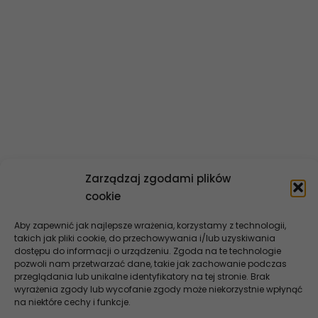
Władze banku
Statut banku
Historia banku
Polityka informacyjna
Dane finansowe
Ład korporacyjny
Kontakt
Zarządzaj zgodami plików
cookie
Aby zapewnić jak najlepsze wrażenia, korzystamy z technologii,
takich jak pliki cookie, do przechowywania i/lub uzyskiwania
dostępu do informacji o urządzeniu. Zgoda na te technologie
pozwoli nam przetwarzać dane, takie jak zachowanie podczas
przeglądania lub unikalne identyfikatory na tej stronie. Brak
wyrażenia zgody lub wycofanie zgody może niekorzystnie wpłynąć
na niektóre cechy i funkcje.