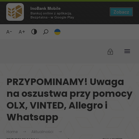
InoBank Mobile
Zobacz
Bankuj online z aplikacją.
Bezpłatna - w Google Play
A-
A+
Tryb
ciemny
/
Wyświetlaj
czarne
tło
PRZYPOMINAMY! Uwaga
i
żółty
na oszustwa przy pomocy
tekst
OLX, VINTED, Allegro i
Whatsapp
Home
Aktualności