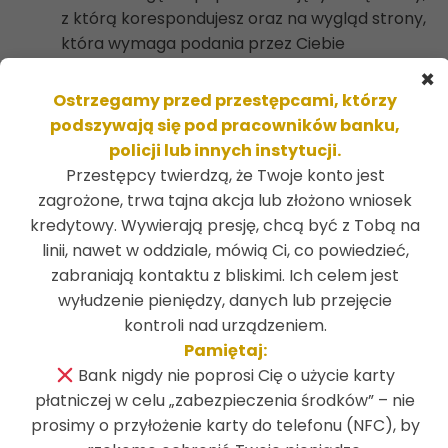
z którą korespondujesz oraz na wygląd strony,
która wymaga podania przez Ciebie
jakichkolwiek danych osobowych. Zwracaj
×
uwagę na adres widoczny w przeglądarce.
Ostrzegamy przed przestępcami, którzy
podszywają się pod pracowników banku,
Ponad to, ZAWSZE czytaj SMS-y od Banku. Zwracaj
policji lub innych instytucji.
szczególną uwagę na to, co autoryzujesz. Jeśli w
Przestępcy twierdzą, że Twoje konto jest
treści SMS-a informujemy, że aktywujesz aplikację
zagrożone, trwa tajna akcja lub złożono wniosek
SGB mobile – a tego nie zlecasz, to właściwie
kredytowy. Wywierają presję, chcą być z Tobą na
pewne, że na Twoim koncie bankowym jest
linii, nawet w oddziale, mówią Ci, co powiedzieć,
zalogowany oszust.
zabraniają kontaktu z bliskimi. Ich celem jest
wyłudzenie pieniędzy, danych lub przejęcie
Jeśli podejrzewasz, że zostałeś oszukany,
kontroli nad urządzeniem.
natychmiast przerwij transakcję i skontaktuj
Pamiętaj:
się z Bankiem !
Bank nigdy nie poprosi Cię o użycie karty
W szczególności zachęcamy do zapoznania się z
płatniczej w celu „zabezpieczenia środków” – nie
artykułem umieszczonym na oficjalnej stronie
prosimy o przyłożenie karty do telefonu (NFC), by
Komisji Nadzoru Finansowego.