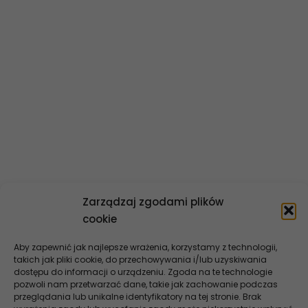
O banku
Władze banku
Statut banku
Historia banku
Polityka informacyjna
Dane finansowe
Ład korporacyjny
Kontakt
Zarządzaj zgodami plików
cookie
Aby zapewnić jak najlepsze wrażenia, korzystamy z technologii,
takich jak pliki cookie, do przechowywania i/lub uzyskiwania
dostępu do informacji o urządzeniu. Zgoda na te technologie
pozwoli nam przetwarzać dane, takie jak zachowanie podczas
przeglądania lub unikalne identyfikatory na tej stronie. Brak