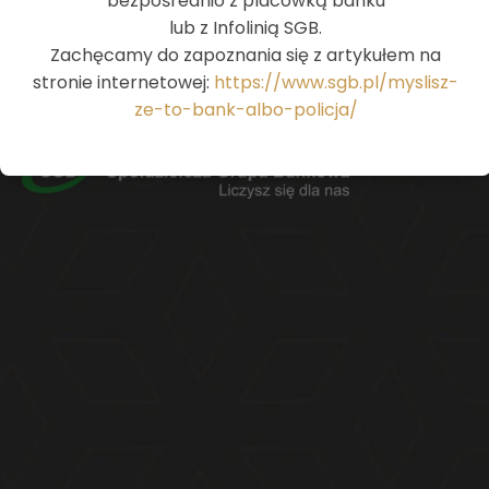
bezpośrednio z placówką banku
ul. Solankowa 11
lub z Infolinią SGB.
88-100 Inowrocław
Zachęcamy do zapoznania się z artykułem na
tel.:
52 356 09 10
stronie internetowej:
https://www.sgb.pl/myslisz-
ze-to-bank-albo-policja/
SWIFT GBWCPLPP