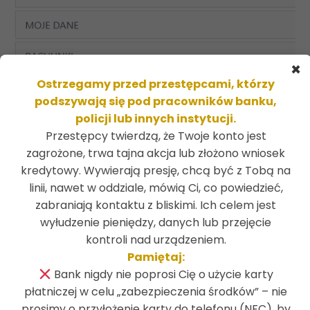
×
Ostrzegamy przed przestępcami, którzy
podszywają się pod pracowników banku,
policji lub innych instytucji.
Przestępcy twierdzą, że Twoje konto jest
zagrożone, trwa tajna akcja lub złożono wniosek
kredytowy. Wywierają presję, chcą być z Tobą na
4. Przejdź do zakładki
KANAŁY DOSTĘPU I
linii, nawet w oddziale, mówią Ci, co powiedzieć,
URZĄDZENIA
.
zabraniają kontaktu z bliskimi. Ich celem jest
wyłudzenie pieniędzy, danych lub przejęcie
kontroli nad urządzeniem.
5. Kliknij przycisk
USUŃ
,
a zablokujesz dostęp do
Pamiętaj:
swojego konta na utraconym urządzeniu.
Bank nigdy nie poprosi Cię o użycie karty
płatniczej w celu „zabezpieczenia środków” – nie
prosimy o przyłożenie karty do telefonu (NFC), by