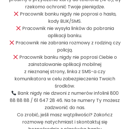
rzekomo ochronić Twoje pieniądze.
Pracownik banku nigdy nie poprosi o hasła,
kody BLIK/SMS.
Pracownik nie wysyła linków do pobrania
aplikacji banku.
Pracownik nie zabrania rozmowy z rodziną czy
policją.
Pracownik banku nigdy nie poprosi Ciebie o
zainstalowanie aplikacji mobilnej
z nieznanej strony, linka z SMS-a czy
komunikatora w celu zabezpieczenia Twoich
środków.
Bank nigdy nie dzwoni z numerów infolinii 800
InoBank
88 88 88 / 61 647 28 46. Na te numery Ty możesz
zadzwonić do nas.
Bank Spółdzielczy
Co zrobić, jeśli masz wątpliwości? Zakończ
w Inowrocławiu
rozmowę natychmiast i skontaktuj się