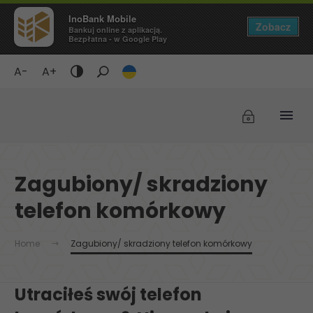
InoBank Mobile
Zobacz
Bankuj online z aplikacją.
Bezpłatna - w Google Play
A-
A+
Tryb
ciemny
/
Wyświetlaj
czarne
tło
Zagubiony/ skradziony
i
żółty
telefon komórkowy
tekst
Home
Zagubiony/ skradziony telefon komórkowy
Utraciłeś swój telefon